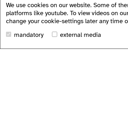
We use cookies on our website. Some of the
all...
residencies...
acce
series...
podcasts...
ausl
platforms like youtube. To view videos on ou
festivals...
videos...
wc's
change your cookie-settings later any time 
archive...
workshops...
tran
search
mandatory
external media