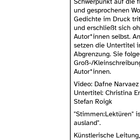
Schwerpunkt auf die f
und gesprochenen Wort
Gedichte im Druck tr
und erschließt sich o
Autor*innen selbst. A
setzen die Untertitel 
Abgrenzung. Sie folge
Groß-/Kleinschreibun
Autor*innen.
Video: Dafne Narvaez 
Untertitel: Christina E
Stefan Roigk
"Stimmen:Lektüren" is
ausland".
Künstlerische Leitung