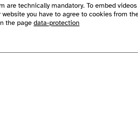
m are technically mandatory. To embed videos 
ssible ausland
address
Lychener Str.
and in sign language
contact
10437 Berlin
r website you have to agree to cookies from th
newsletter
on the page
data-protection
sportation
supported by
imprint
data protection