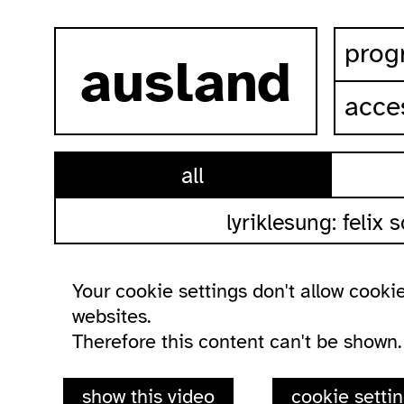
skip to content
prog
ausland
acces
all
lyriklesung: felix
Your cookie settings don't allow cookie
websites.
Therefore this content can't be shown.
show this video
cookie setti