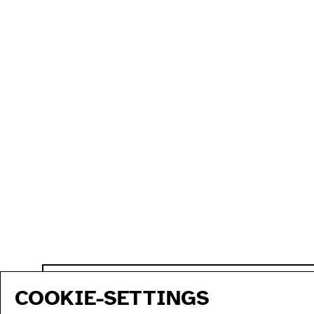
sitemap
COOKIE-SETTINGS
program
production
artists...
acce