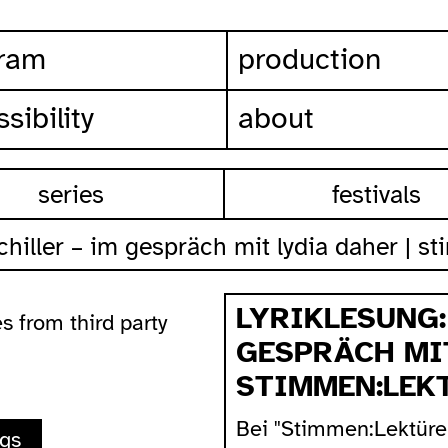
ram
production
sibility
about
series
festivals
 schiller – im gespräch mit lydia daher | 
LYRIKLESUNG:
s from third party
GESPRÄCH MIT
STIMMEN:LEK
Bei "Stimmen:Lektüre
ngs