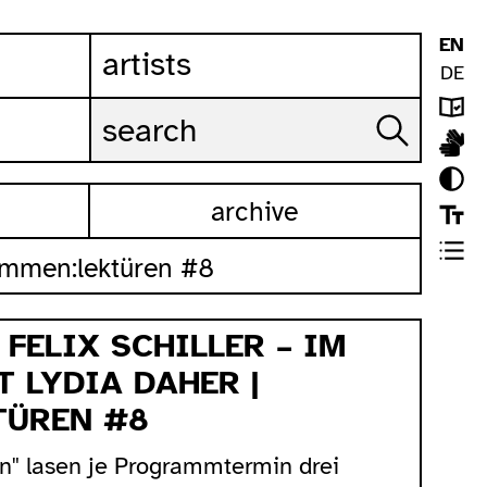
EN
artists
DE
archive
stimmen:lektüren #8
 FELIX SCHILLER – IM
 LYDIA DAHER |
TÜREN #8
n" lasen je Programmtermin drei