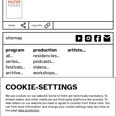
share
copy link
sitemap
program
production
artists...
all...
residencies...
series...
podcasts...
festivals...
videos...
archive...
workshops...
search
COOKIE-SETTINGS
accessibility
about
accessible ausland
address
We use cookies on our website. Some of them are technically mandatory. To
ausland in sign language
contact
embed videos and other media we use third-party platforms like youtube. To
wc's
newsletter
view videos on our website you have to agree to cookies from these sites. You
can find more information and change your cookie-settings later any time on
transportation
supported by
the page
data-protection
imprint