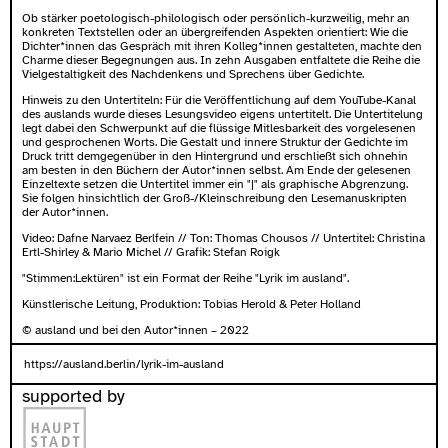
Ob stärker poetologisch-philologisch oder persönlich-kurzweilig, mehr an
konkreten Textstellen oder an übergreifenden Aspekten orientiert: Wie die
Dichter*innen das Gespräch mit ihren Kolleg*innen gestalteten, machte den
Charme dieser Begegnungen aus. In zehn Ausgaben entfaltete die Reihe die
Vielgestaltigkeit des Nachdenkens und Sprechens über Gedichte.
Hinweis zu den Untertiteln: Für die Veröffentlichung auf dem YouTube-Kanal
des auslands wurde dieses Lesungsvideo eigens untertitelt. Die Untertitelung
legt dabei den Schwerpunkt auf die flüssige Mitlesbarkeit des vorgelesenen
und gesprochenen Worts. Die Gestalt und innere Struktur der Gedichte im
Druck tritt demgegenüber in den Hintergrund und erschließt sich ohnehin
am besten in den Büchern der Autor*innen selbst. Am Ende der gelesenen
Einzeltexte setzen die Untertitel immer ein "|" als graphische Abgrenzung.
Sie folgen hinsichtlich der Groß-/Kleinschreibung den Lesemanuskripten
der Autor*innen.
Video: Dafne Narvaez Berlfein // Ton: Thomas Chousos // Untertitel: Christina
Ertl-Shirley & Mario Michel // Grafik: Stefan Roigk
"Stimmen:Lektüren" ist ein Format der Reihe "Lyrik im ausland".
Künstlerische Leitung, Produktion: Tobias Herold & Peter Holland
© ausland und bei den Autor*innen – 2022
https://ausland.berlin/lyrik-im-ausland
supported by