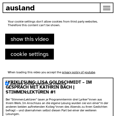
skip to content
ausland
Your cookie settings don't allow cookies from third party websites.
Therefore this content can't be shown.
show this video
cookie settings
When loading this video you accept the
privacy policy of youtube
.
LYRIKLESUNG: LISA GOLDSCHMIDT – IM
always show external media
GESPRÄCH MIT KATHRIN BACH |
STIMMEN:LEKTÜREN #1
Bei "Stimmen:Lektüren" lasen je Programmtermin drei Lyriker*innen aus
ihrem Werk. Im Anschluss an die eigene Lesung wurden sie von einer*m der
anderen beiden auftretenden Kolleg*innen des Abends zu ihren Gedichten
befragt – und übernahmen selbst diesen Part bei einer der weiteren
Lesungen.