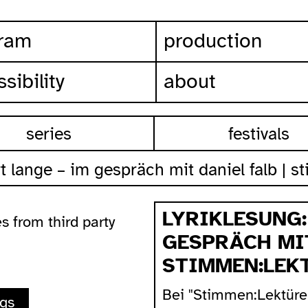
ram
production
sibility
about
series
festivals
rt lange – im gespräch mit daniel falb | 
LYRIKLESUNG:
s from third party
GESPRÄCH MIT
STIMMEN:LEK
Bei "Stimmen:Lektüre
ngs