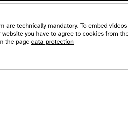
ssibility
about
ausland
m are technically mandatory. To embed videos 
ssible ausland
address
Lychener Str.
and in sign language
contact
10437 Berlin
r website you have to agree to cookies from th
newsletter
on the page
data-protection
sportation
supported by
imprint
data protection