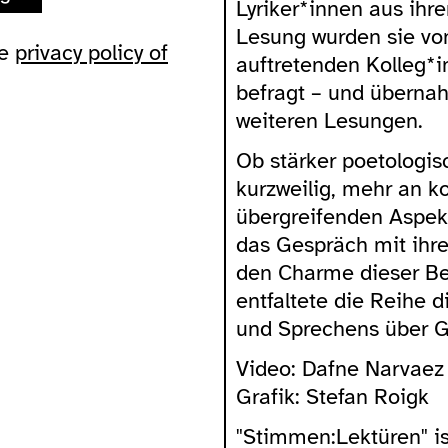
Lyriker*innen aus ihr
Lesung wurden sie vo
he
privacy policy of
auftretenden Kolleg*
befragt – und übernah
weiteren Lesungen.
Ob stärker poetologis
kurzweilig, mehr an k
übergreifenden Aspekt
das Gespräch mit ihre
den Charme dieser B
entfaltete die Reihe 
und Sprechens über 
Video: Dafne Narvaez 
Grafik: Stefan Roigk
"Stimmen:Lektüren" is