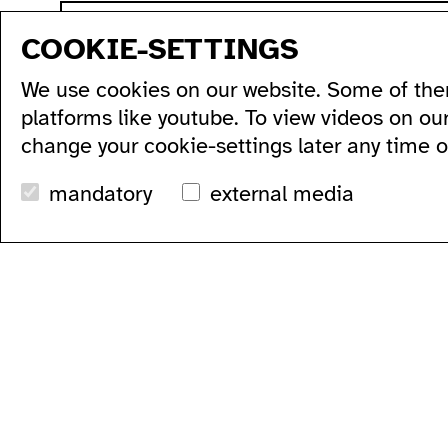
sitemap
COOKIE-SETTINGS
program
production
artists...
acce
We use cookies on our website. Some of the
all...
residencies...
acce
series...
podcasts...
ausl
platforms like youtube. To view videos on ou
festivals...
videos...
wc's
change your cookie-settings later any time 
archive...
workshops...
tran
search
mandatory
external media