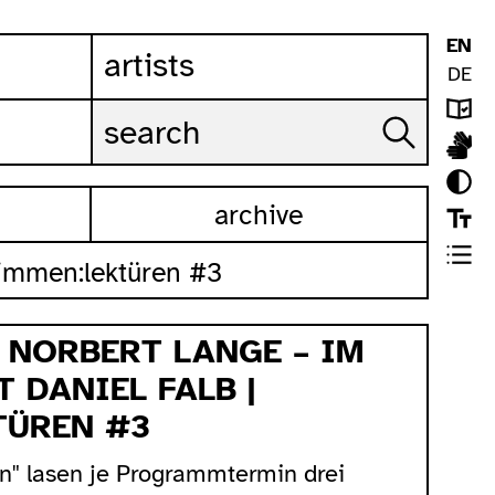
EN
artists
DE
archive
stimmen:lektüren #3
 NORBERT LANGE – IM
 DANIEL FALB |
TÜREN #3
n" lasen je Programmtermin drei