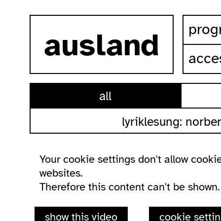
skip to content
prog
ausland
acces
all
lyriklesung: norbe
Your cookie settings don't allow cookie
websites.
Therefore this content can't be shown.
show this video
cookie setti