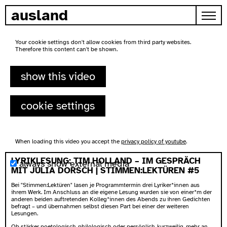
skip to content
ausland
Your cookie settings don't allow cookies from third party websites.
Therefore this content can't be shown.
show this video
cookie settings
When loading this video you accept the
privacy policy of youtube
.
LYRIKLESUNG: TIM HOLLAND – IM GESPRÄCH
always show external media
MIT JULIA DORSCH | STIMMEN:LEKTÜREN #5
Bei "Stimmen:Lektüren" lasen je Programmtermin drei Lyriker*innen aus
ihrem Werk. Im Anschluss an die eigene Lesung wurden sie von einer*m der
anderen beiden auftretenden Kolleg*innen des Abends zu ihren Gedichten
befragt – und übernahmen selbst diesen Part bei einer der weiteren
Lesungen.
Ob stärker poetologisch-philologisch oder persönlich-kurzweilig, mehr an