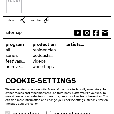
share
copy link
sitemap
program
production
artists...
all...
residencies...
series...
podcasts...
festivals...
videos...
archive...
workshops...
search
COOKIE-SETTINGS
accessibility
about
accessible ausland
address
We use cookies on our website. Some of them are technically mandatory. To
ausland in sign language
contact
embed videos and other media we use third-party platforms like youtube. To
wc's
newsletter
view videos on our website you have to agree to cookies from these sites. You
can find more information and change your cookie-settings later any time on
transportation
supported by
the page
data-protection
imprint
mandatory
external media
data protection