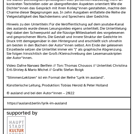
konkreten Textstellen oder an übergreifenden Aspekten orientiert: Wie die
Dichter*innen das Gespräch mit ihren Kolleg*innen gestalteten, machte den
Charme dieser Begegnungen aus. In zehn Ausgaben entfaltete die Reihe die
Vielgestaltigkeit des Nachdenkens und Sprechens über Gedichte.
Hinweis zu den Untertiteln: Für die Veröffentlichung auf dem youtube-Kanal
des auslands wurde dieses Lesungsvideo eigens untertitelt. Die Untertitelung
legt dabei den Schwerpunkt auf die flüssige Mitlesbarkeit des vorgelesenen
und gesprochenen Worts. Die Gestalt und innere Struktur der Gedichte im
Druck tritt demgegenüber in den Hintergrund und erschließt sich ohnehin
am besten in den Büchern der Autor*innen selbst. Am Ende der gelesenen
Einzeltexte setzen die Untertitel immer ein "|" als graphische Abgrenzung.
Sie folgen hinsichtlich der Groß-/Kleinschreibung den Lesemanuskripten
der Autor*innen.
Video: Dafne Narvaez Berlfein // Ton: Thomas Chousos // Untertitel: Christina
Ertl-Shirley & Mario Michel // Grafik: Stefan Roigk
"Stimmen:Lektüren" ist ein Format der Reihe "Lyrik im ausland".
Künstlerische Leitung, Produktion: Tobias Herold & Peter Holland
© ausland und bei den Autor*innen – 2022
https://ausland.berlin/lyrik-im-ausland
supported by