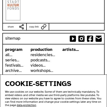
share
copy link
sitemap
program
production
artists...
all...
residencies...
series...
podcasts...
festivals...
videos...
archive...
workshops...
search
COOKIE-SETTINGS
accessibility
about
accessible ausland
address
We use cookies on our website. Some of them are technically mandatory. To
ausland in sign language
contact
embed videos and other media we use third-party platforms like youtube. To
wc's
newsletter
view videos on our website you have to agree to cookies from these sites. You
can find more information and change your cookie-settings later any time on
transportation
supported by
the page
data-protection