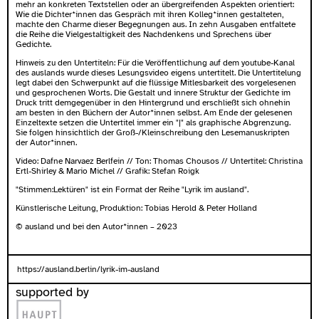
mehr an konkreten Textstellen oder an übergreifenden Aspekten orientiert:
Wie die Dichter*innen das Gespräch mit ihren Kolleg*innen gestalteten,
machte den Charme dieser Begegnungen aus. In zehn Ausgaben entfaltete
die Reihe die Vielgestaltigkeit des Nachdenkens und Sprechens über
Gedichte.
Hinweis zu den Untertiteln: Für die Veröffentlichung auf dem youtube-Kanal
des auslands wurde dieses Lesungsvideo eigens untertitelt. Die Untertitelung
legt dabei den Schwerpunkt auf die flüssige Mitlesbarkeit des vorgelesenen
und gesprochenen Worts. Die Gestalt und innere Struktur der Gedichte im
Druck tritt demgegenüber in den Hintergrund und erschließt sich ohnehin
am besten in den Büchern der Autor*innen selbst. Am Ende der gelesenen
Einzeltexte setzen die Untertitel immer ein "|" als graphische Abgrenzung.
Sie folgen hinsichtlich der Groß-/Kleinschreibung den Lesemanuskripten
der Autor*innen.
Video: Dafne Narvaez Berlfein // Ton: Thomas Chousos // Untertitel: Christina
Ertl-Shirley & Mario Michel // Grafik: Stefan Roigk
"Stimmen:Lektüren" ist ein Format der Reihe "Lyrik im ausland".
Künstlerische Leitung, Produktion: Tobias Herold & Peter Holland
© ausland und bei den Autor*innen – 2023
https://ausland.berlin/lyrik-im-ausland
supported by