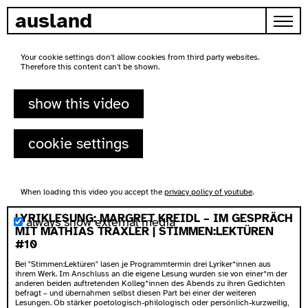
skip to content
ausland
Your cookie settings don't allow cookies from third party websites.
Therefore this content can't be shown.
show this video
cookie settings
When loading this video you accept the
privacy policy of youtube
.
LYRIKLESUNG: MARGRET KREIDL – IM GESPRÄCH
always show external media
MIT MATHIAS TRAXLER | STIMMEN:LEKTÜREN
#10
Bei "Stimmen:Lektüren" lasen je Programmtermin drei Lyriker*innen aus
ihrem Werk. Im Anschluss an die eigene Lesung wurden sie von einer*m der
anderen beiden auftretenden Kolleg*innen des Abends zu ihren Gedichten
befragt – und übernahmen selbst diesen Part bei einer der weiteren
Lesungen. Ob stärker poetologisch-philologisch oder persönlich-kurzweilig,