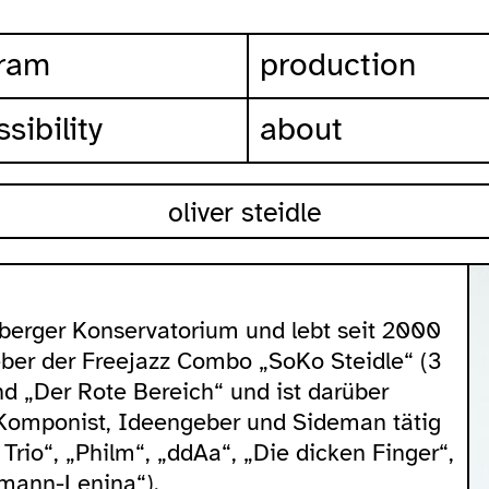
ram
production
sibility
about
oliver steidle
nberger Konservatorium und lebt seit 2000
eber der Freejazz Combo „SoKo Steidle“ (3
and „Der Rote Bereich“ und ist darüber
 Komponist, Ideengeber und Sideman tätig
rio“, „Philm“, „ddAa“, „Die dicken Finger“,
dmann-Lenina“).