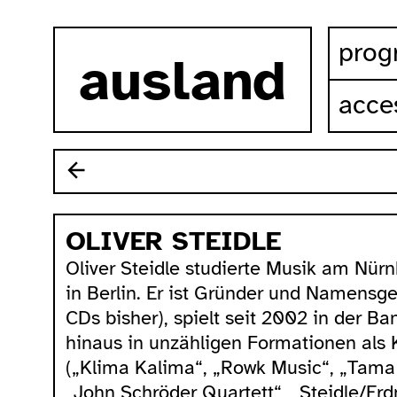
skip to content
prog
ausland
acces
OLIVER STEIDLE
Oliver Steidle studierte Musik am Nür
in Berlin. Er ist Gründer und Namensg
CDs bisher), spielt seit 2002 in der B
hinaus in unzähligen Formationen als
(„Klima Kalima“, „Rowk Music“, „Tama T
„John Schröder Quartett“, „Steidle/Er