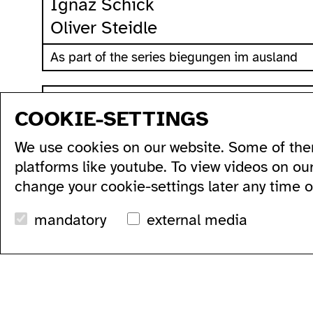
Ignaz Schick
Oliver Steidle
As part of the series biegungen im ausland
sitemap
COOKIE-SETTINGS
program
production
artists...
acce
We use cookies on our website. Some of the
all...
residencies...
acce
series...
podcasts...
ausl
platforms like youtube. To view videos on ou
festivals...
videos...
wc's
change your cookie-settings later any time 
archive...
workshops...
tran
search
mandatory
external media