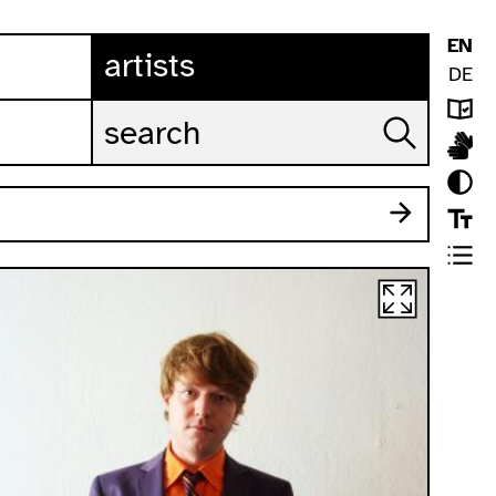
EN
artists
DE