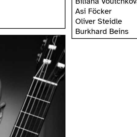
Biliana Voutchko
Asi Föcker
Oliver Steidle
Burkhard Beins