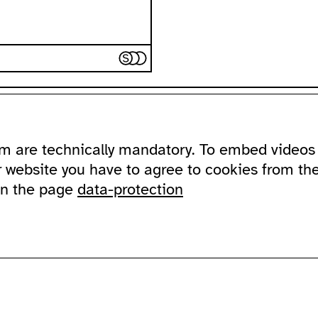
ssibility
about
ausland
m are technically mandatory. To embed videos 
ssible ausland
address
Lychener Str.
and in sign language
contact
10437 Berlin
r website you have to agree to cookies from th
newsletter
on the page
data-protection
sportation
supported by
imprint
data protection