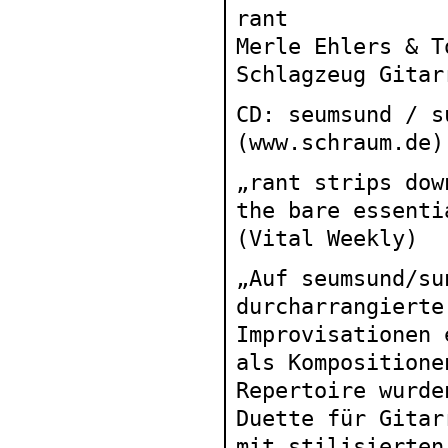
rant
Merle Ehlers & T
Schlagzeug Gitar
CD: seumsund / s
(
www.schraum.de
)
„rant strips dow
the bare essenti
(Vital Weekly)
„Auf seumsund/su
durcharrangierte
Improvisationen 
als Kompositione
Repertoire wurde
Duette für Gitar
mit stilisierten