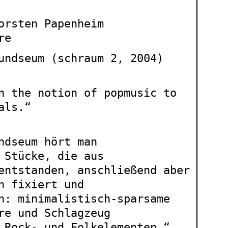
orsten Papenheim
re
undseum (schraum 2, 2004)
n the notion of popmusic to
als.“
ndseum hört man
 Stücke, die aus
entstanden, anschließend aber
n fixiert und
n: minimalistisch-sparsame
re und Schlagzeug
 Rock- und Folkelementen.“