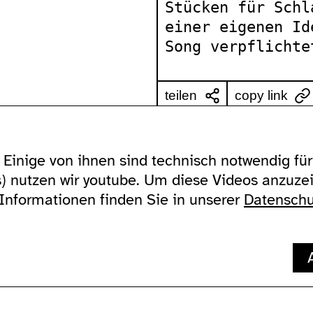
Stücken für Schl
einer eigenen Id
Song verpflichte
teilen
copy link
Einige von ihnen sind technisch notwendig für 
zugänglichkeit
über uns
ausland
s) nutzen wir youtube. Um diese Videos anzuz
allgemein
addresse
Lychener Str. 
gebärdensprache
kontakt
10437 Berlin
 Informationen finden Sie in unserer
Datenschu
wc's
newsletter
verkehrsmittel
supported by
impressum
datenschutz