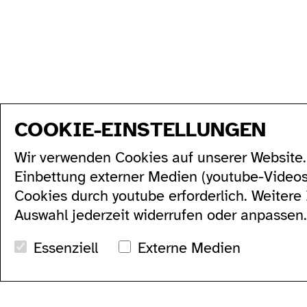
COOKIE-EINSTELLUNGEN
sitemap
Wir verwenden Cookies auf unserer Website. 
program
produktion
künstler*innen...
Einbettung externer Medien (youtube-Video
alle...
residenzen...
serien...
podcasts...
Cookies durch youtube erforderlich. Weitere
festivals...
videos...
Auswahl jederzeit widerrufen oder anpassen.
archiv...
workshops...
suche
Essenziell
Externe Medien