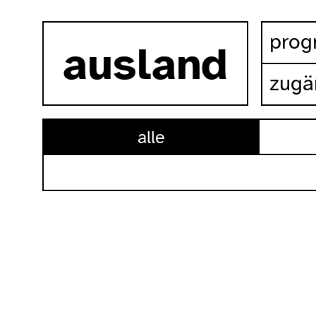
zum inhalt springen
pro
ausland
zugä
alle