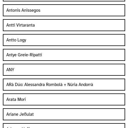
Antonis Anissegos
Antti Virtaranta
Antto Logy
Antye Greie-Ripatti
ANY
ARà Dúo: Alessandra Rombolà + Núria Andorrà
Arata Mori
Ariane Jeßulat