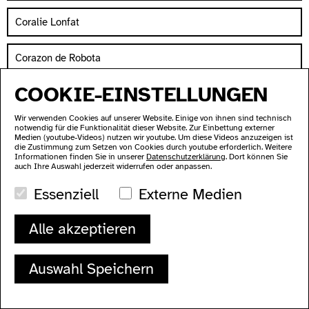
Coralie Lonfat
Corazon de Robota
COOKIE-EINSTELLUNGEN
Corina S. Kwami
Wir verwenden Cookies auf unserer Website. Einige von ihnen sind technisch
notwendig für die Funktionalität dieser Website. Zur Einbettung externer
Corruptive Climate
Medien (youtube-Videos) nutzen wir youtube. Um diese Videos anzuzeigen ist
die Zustimmung zum Setzen von Cookies durch youtube erforderlich. Weitere
Informationen finden Sie in unserer
Datenschutzerklärung
. Dort können Sie
Cristian Vogel
auch Ihre Auswahl jederzeit widerrufen oder anpassen.
Essenziell
Externe Medien
Cristina Gómez Barrio
Alle akzeptieren
Crys Cole
Auswahl Speichern
Cymin Samawatie