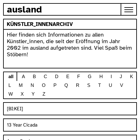
zum inhalt springen
ausland
KÜNSTLER_INNENARCHIV
Hier finden sich Informationen zu allen
Künstler_innen, die seit der Eröffnung im Jahr
2002 im ausland aufgetreten sind. Viel Spaß beim
Stöbern!
all
A
B
C
D
E
F
G
H
I
J
K
L
M
N
O
P
Q
R
S
T
U
V
W
X
Y
Z
[BI:KEI]
13 Year Cicada