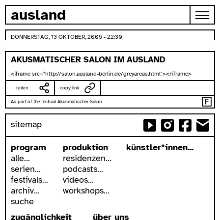
zum inhalt springen
ausland
DONNERSTAG, 13 OKTOBER, 2005 - 22:30
AKUSMATISCHER SALON IM AUSLAND
<iframe src="http://salon.ausland-berlin.de/greyareas.html"></iframe>
teilen
copy link
As part of the festival Akusmatischer Salon
sitemap
program
produktion
künstler*innen...
alle...
residenzen...
serien...
podcasts...
festivals...
videos...
archiv...
workshops...
suche
zugänglichkeit
über uns