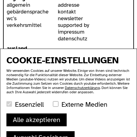
allgemein
addresse
gebärdensprache
kontakt
wc's
newsletter
verkehrsmittel
supported by
impressum
datenschutz
ausland
Lychener Str. 60
COOKIE-EINSTELLUNGEN
10437 Berlin
Wir verwenden Cookies auf unserer Website. Einige von ihnen sind technisch
notwendig für die Funktionalität dieser Website. Zur Einbettung externer
Medien (youtube-Videos) nutzen wir youtube. Um diese Videos anzuzeigen ist
die Zustimmung zum Setzen von Cookies durch youtube erforderlich. Weitere
Informationen finden Sie in unserer
Datenschutzerklärung
. Dort können Sie
auch Ihre Auswahl jederzeit widerrufen oder anpassen.
Essenziell
Externe Medien
Alle akzeptieren