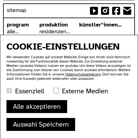
sitemap
program
produktion
künstler*innen...
alle...
residenzen...
serien...
podcasts...
COOKIE-EINSTELLUNGEN
festivals...
videos...
archiv...
workshops...
Wir verwenden Cookies auf unserer Website. Einige von ihnen sind technisch
suche
notwendig für die Funktionalität dieser Website. Zur Einbettung externer
Medien (youtube-Videos) nutzen wir youtube. Um diese Videos anzuzeigen ist
zugänglichkeit
über uns
die Zustimmung zum Setzen von Cookies durch youtube erforderlich. Weitere
allgemein
addresse
Informationen finden Sie in unserer
Datenschutzerklärung
. Dort können Sie
auch Ihre Auswahl jederzeit widerrufen oder anpassen.
gebärdensprache
kontakt
wc's
newsletter
Essenziell
Externe Medien
verkehrsmittel
supported by
impressum
Alle akzeptieren
datenschutz
ausland
Auswahl Speichern
Lychener Str. 60
10437 Berlin