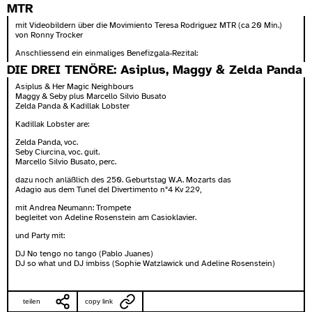
MTR
mit Videobildern über die Movimiento Teresa Rodriguez MTR (ca 20 Min.)
von Ronny Trocker
Anschliessend ein einmaliges Benefizgala-Rezital:
DIE DREI TENÖRE: Asiplus, Maggy & Zelda Panda
Asiplus & Her Magic Neighbours
Maggy & Seby plus Marcello Silvio Busato
Zelda Panda & Kadillak Lobster
Kadillak Lobster are:
Zelda Panda, voc.
Seby Ciurcina, voc. guit.
Marcello Silvio Busato, perc.
dazu noch anläßlich des 250. Geburtstag W.A. Mozarts das
Adagio aus dem Tunel del Divertimento n°4 Kv 229,
mit Andrea Neumann: Trompete
begleitet von Adeline Rosenstein am Casioklavier.
und Party mit:
DJ No tengo no tango (Pablo Juanes)
DJ so what und DJ imbiss (Sophie Watzlawick und Adeline Rosenstein)
teilen
copy link