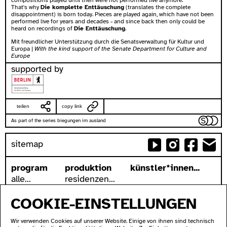
compositions played until then were not performed live anymore.
That's why
Die komplette Enttäuschung
(translates the complete
disappointment) is born today. Pieces are played again, which have not been
performed live for years and decades - and since back then only could be
heard on recordings of
Die Enttäuschung
.
Mit freundlicher Unterstützung durch die Senatsverwaltung für Kultur und
Europa
| With the kind support of the Senate Department for Culture and
Europe
supported by
teilen
copy link
As part of the series biegungen im ausland
sitemap
program
produktion
künstler*innen...
alle...
residenzen...
serien...
podcasts...
COOKIE-EINSTELLUNGEN
festivals...
videos...
archiv...
workshops...
Wir verwenden Cookies auf unserer Website. Einige von ihnen sind technisch
suche