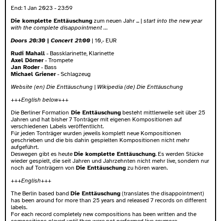
End:
1 Jan 2023 - 23:59
Die komplette Enttäuschung
zum neuen Jahr ... |
start into the new year
with the complete disappointment ...
Doors 20:30
|
Concert 21:00
| 10,- EUR
Rudi Mahall
- Bassklarinette, Klarinette
Axel Dörner
- Trompete
Jan Roder
- Bass
Michael Griener
- Schlagzeug
Website (en) Die Enttäuschung
|
Wikipedia (de) Die Enttäuschung
+++English below+++
Die Berliner Formation
Die Enttäuschung
besteht mittlerweile seit über 25
Jahren und hat bisher 7 Tonträger mit eigenen Kompositionen auf
verschiedenen Labels veröffentlicht.
Für jeden Tonträger wurden jeweils komplett neue Kompositionen
geschrieben und die bis dahin gespielten Kompositionen nicht mehr
aufgeführt.
Deswegen gibt es heute
Die komplette Enttäuschung
. Es werden Stücke
wieder gespielt, die seit Jahren und Jahrzehnten nicht mehr live, sondern nur
noch auf Tonträgern von
Die Enttäuschung
zu hören waren.
+++English+++
The Berlin based band
Die Enttäuschung
(translates the disappointment)
has been around for more than 25 years and released 7 records on different
labels.
For each record completely new compositions has been written and the