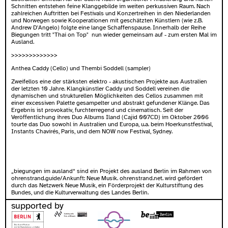
Schnitten entstehen feine Klanggebilde im weiten perkussiven Raum. Nach
zahlreichen Auftritten bei Festivals und Konzertreihen in den Niederlanden
und Norwegen sowie Kooperationen mit geschätzten Künstlern (wie z.B.
Andrew D'Angelo) folgte eine lange Schaffenspause. Innerhalb der Reihe
Biegungen tritt "Thai on Top" nun wieder gemeinsam auf - zum ersten Mal im
Ausland.
>>>>>>>>>>>>>
Anthea Caddy (Cello) und Thembi Soddell (sampler)
Zweifellos eine der stärksten elektro - akustischen Projekte aus Australien
der letzten 10 Jahre. Klangkünstler Caddy und Soddell vereinen die
dynamischen und strukturellen Möglichkeiten des Cellos zusammen mit
einer excessiven Palette gesampelter und abstrakt gefundener Klänge. Das
Ergebnis ist provokativ, furchterregend und cinematisch. Seit der
Veröffentlichung ihres Duo Albums Iland (Cajid 007CD) im Oktober 2006
tourte das Duo sowohl in Australien und Europa, u.a. beim Hoerkunstfestival,
Instants Chavirés, Paris, und dem NOW now Festival, Sydney.
„biegungen im ausland“ sind ein Projekt des ausland Berlin im Rahmen von
ohrenstrand.guide/Ankunft: Neue Musik.
ohrenstrand.net
. wird gefördert
durch das Netzwerk Neue Musik, ein Förderprojekt der Kulturstiftung des
Bundes, und die Kulturverwaltung des Landes Berlin.
supported by