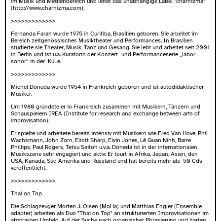
im Musik und Medienbereich und leitet das unabhängige Label "charhizma"
(
http://www.charhizma.com
).
>>>>>>>>>>>>>
Fernanda Farah wurde 1975 in Curitiba, Brasilien geboren. Sie arbeitet im
Bereich zeitgenössisches Musiktheater und Performances. In Brasilien
studierte sie Theater, Musik, Tanz und Gesang. Sie lebt und arbeitet seit 2001
in Berlin und ist u.a. Kuratorin der Konzert- und Performanceserie „labor
sonor“ in der KuLe.
>>>>>>>>>>>>>
Michel Doneda wurde 1954 in Frankreich geboren und ist autodidaktischer
Musiker.
Um 1980 gründete er in Frankreich zusammen mit Musikern, Tänzern und
Schauspielern IREA (Institute for research and exchange between arts of
improvisation).
Er spielte und arbeitete bereits intensiv mit Musikern wie Fred Van Hove, Phil
Wachsmann, John Zorn, Eliott Sharp, Elvin Jones, Lê Quan Ninh, Barre
Phillips, Paul Rogers, Tetsu Saitoh u.v.a. Doneda ist in der internationalen
Musikszene sehr engagiert und aktiv: Er tourt in Afrika, Japan, Asien, den
USA, Kanada, Süd Amerika und Russland und hat bereits mehr als 50 Cds
veröffentlicht.
>>>>>>>>>>>>>
Thai on Top
Die Schlagzeuger Morten J. Olsen (MoHa) und Matthias Engler (Ensemble
adapter) arbeiten als Duo "Thai on Top" an strukturierten Improvisationen im
abstrakten Umfeld. Auf der Suche nach organischer Phrasierung und harten