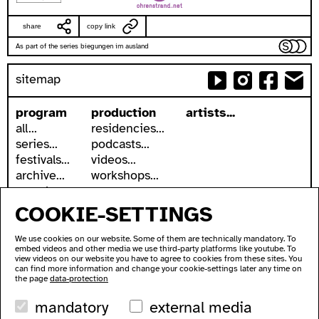
share
copy link
As part of the series biegungen im ausland
sitemap
program
production
artists...
all...
residencies...
series...
podcasts...
festivals...
videos...
archive...
workshops...
search
COOKIE-SETTINGS
accessibility
about
accessible ausland
address
We use cookies on our website. Some of them are technically mandatory. To
ausland in sign language
contact
embed videos and other media we use third-party platforms like youtube. To
wc's
newsletter
view videos on our website you have to agree to cookies from these sites. You
can find more information and change your cookie-settings later any time on
transportation
supported by
the page
data-protection
imprint
mandatory
external media
data protection