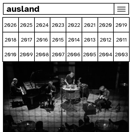
zum inhalt springen
ausland
MONTAG, 13 DEZEMBER, 2021 - 00:55
2026
2025
2024
2023
2022
2021
2020
2019
RESIDENCY PERIOD #5 / PRESENTATIONS
2018
2017
2016
2015
2014
2013
2012
2011
As part of the series Residenzen
2010
2009
2008
2007
2006
2005
2004
2003