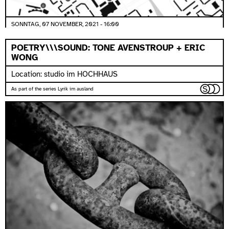
SONNTAG, 07 NOVEMBER, 2021 - 16:00
POETRY\\\SOUND: TONE AVENSTROUP + ERIC
WONG
Location: studio im HOCHHAUS
As part of the series Lyrik im ausland